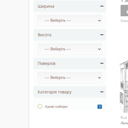
1 3
Ширина
Наяв
Висота
Поверхів
Категорія товару
Ігрові набори
7
Код
Ляль