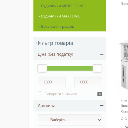
Наяв
- Будиночки MIDDLE LINE
- Будиночки MAXI LINE
- Бокси для іграшок
Фільтр товарів
Ціна (без податку)
Товари зі знижкою
0
Код
Довжина
Лял
Коте