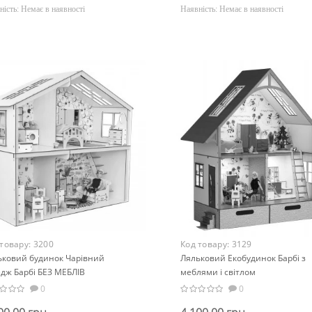
ність:
Немає в наявності
Наявність:
Немає в наявності
 товару:
3200
Код товару:
3129
ьковий будинок Чарівний
Ляльковий Екобудинок Барбі з
дж Барбі БЕЗ МЕБЛІВ
меблями і світлом
0
0