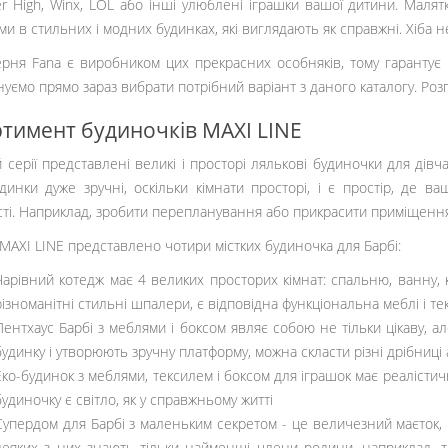
r High, Winx, LOL або інші улюблені іграшки вашої дитини. Маля
ми в стильних і модних будинках, які виглядають як справжні. Хіба н
рня Fana є виробником цих прекрасних особняків, тому гарантує 
уємо прямо зараз вибрати потрібний варіант з даного каталогу. Роз
тимент будиночків MAXI LINE
 серії представлені великі і просторі лялькові будиночки для дівчато
удинки дуже зручні, оскільки кімнати просторі, і є простір, де 
сті. Наприклад, зробити перепланування або прикрасити приміщення 
ї MAXI LINE представлено чотири містких будиночка для Барбі:
Чарівний котедж має 4 великих просторих кімнат: спальню, ванну, 
різноманітні стильні шпалери, є відповідна функціональна меблі і те
Пентхаус Барбі з меблями і боксом являє собою не тільки цікаву, ал
будинку і утворюють зручну платформу, можна скласти різні дрібниці 
Еко-будинок з меблями, тексилем і боксом для іграшок має реалісти
будиночку є світло, як у справжньому житті
Супердом для Барбі з маленьким секретом - це величезний маєток, в
деяких з них знають тільки найменші члени родини, наприклад, та