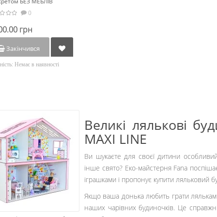
кретом БЕЗ МЕБЛІВ
0
00.00 грн
Закінчився
ність:
Немає в наявності
Великі лялькові буд
MAXI LINE
Ви шукаєте для своєї дитини особливи
інше свято? Еко-майстерня Fana поспіш
іграшками і пропонує купити ляльковий бу
Якщо ваша донька любить грати ляльками і
наших чарівних будиночків. Це справжні