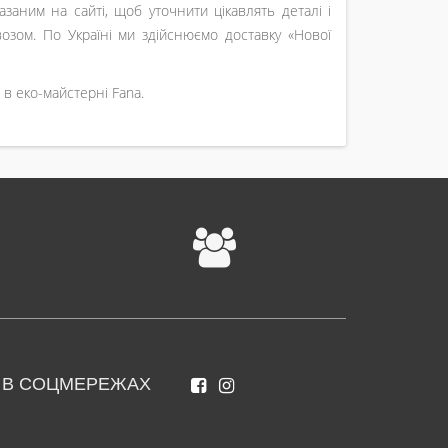
заним на сайті, щоб уточнити цікавлять деталі і
озом. По Україні ми здійснюємо доставку «Нової
в еко-майстерні Fana.
 В СОЦМЕРЕЖАХ