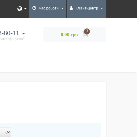
Час роботи
Клієнт-центр
0
8-80-11
0.00 грн
 зателефонуємо?