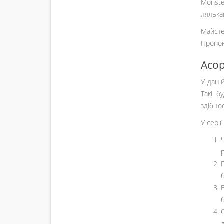
Monste
лялька
Майсте
Пропон
Асор
У даній
Такі б
здібно
У сері