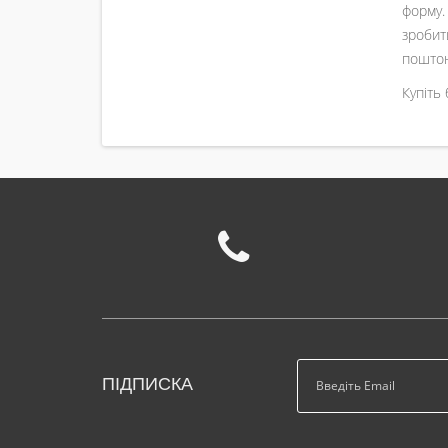
форму.
зробит
пошто
Купіть
ПІДПИСКА