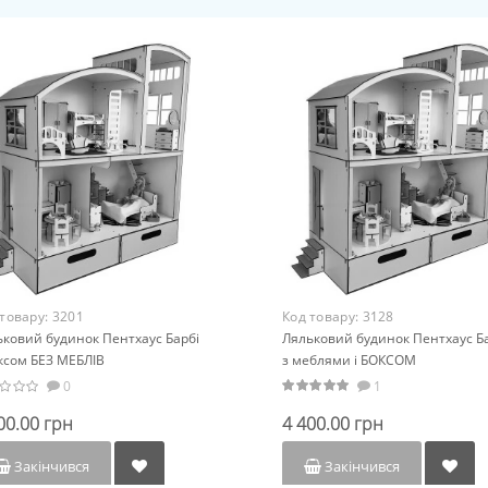
 товару:
3201
Код товару:
3128
ьковий будинок Пентхаус Барбі
Ляльковий будинок Пентхаус Б
ксом БЕЗ МЕБЛІВ
з меблями і БОКСОМ
0
1
00.00 грн
4 400.00 грн
Закінчився
Закінчився