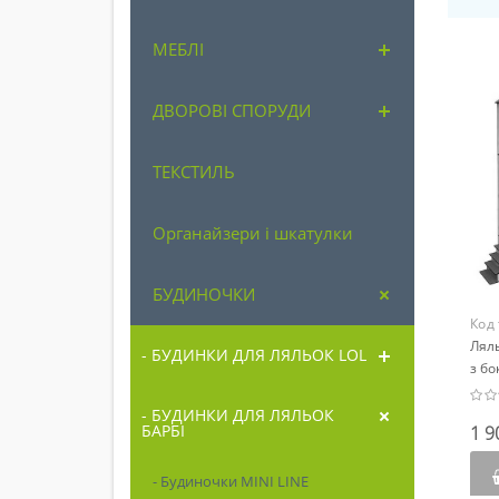
МЕБЛІ
ДВОРОВІ СПОРУДИ
ТЕКСТИЛЬ
Органайзери і шкатулки
БУДИНОЧКИ
Код
Лял
- БУДИНКИ ДЛЯ ЛЯЛЬОК LOL
з бо
- БУДИНКИ ДЛЯ ЛЯЛЬОК
БАРБІ
1 9
- Будиночки MINI LINE