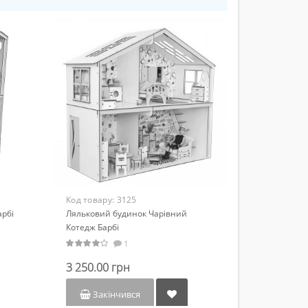
Код товару:
3125
арбі
Ляльковий будинок Чарівний
Котедж Барбі
1
3 250.00 грн
Закінчився