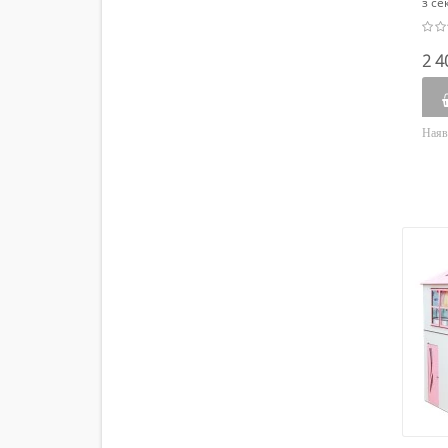
з се
2 4
Наяв