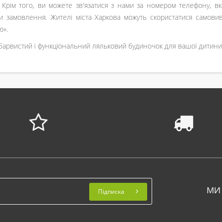
 Крім того, ви можете зв'язатися з нами за номером телефону, вка
и замовлення. Жителі міста Харкова можуть скористатися самовив
ю».
 барвистий і функціональний ляльковий будиночок для вашої дитини 
МИ
Підписка