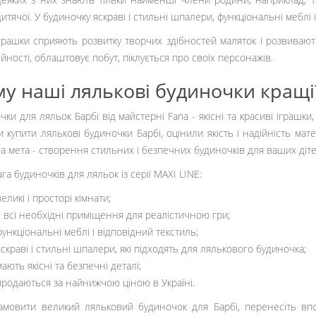
дитячої. У будиночку яскраві і стильні шпалери, функціональні меблі 
грашки сприяють розвитку творчих здібностей маляток і розвивають
ійності, облаштовує побут, піклується про своїх персонажів.
у наші лялькові будиночки кращі
ки для ляльок Барбі від майстерні Fana - якісні та красиві іграшки, 
и купити лялькові будиночки Барбі, оцінили якість і надійність ма
а мета - створення стильних і безпечних будиночків для ваших діте
га будиночків для ляльок із серії MAXI LINE:
великі і просторі кімнати;
є всі необхідні приміщення для реалістичною гри;
функціональні меблі і відповідний текстиль;
яскраві і стильні шпалери, які підходять для лялькового будиночка;
мають якісні та безпечні деталі;
продаються за найнижчою ціною в Україні.
мовити великий ляльковий будиночок для Барбі, перенесіть впо