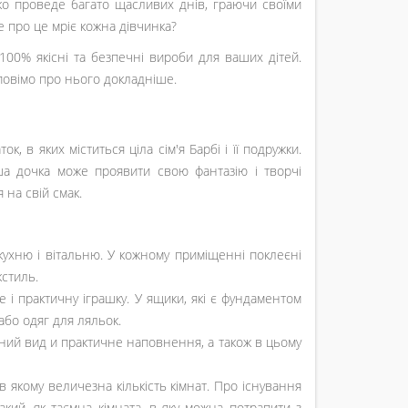
тко проведе багато щасливих днів, граючи своїми
е про це мріє кожна дівчинка?
100% якісні та безпечні вироби для ваших дітей.
повімо про нього докладніше.
к, в яких міститься ціла сім'я Барбі і її подружки.
ваша дочка може проявити свою фантазію і творчі
на свій смак.
кухню і вітальню. У кожному приміщенні поклеєні
кстиль.
е і практичну іграшку. У ящики, які є фундаментом
або одяг для ляльок.
чний вид и практичне наповнення, а також в цьому
 якому величезна кількість кімнат. Про існування
кий, як таємна кімната, в яку можна потрапити з