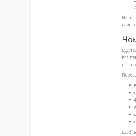
Наші і
самост
Чом
Будиноч
встигл
головн
Перева
Щоб за