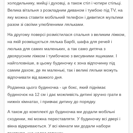
холодильнику, мийці і духовці, а також стіл і чотири стільці.
Велика вітальня з розкладним диваном і тумбою під TV, на
яку можна ставити мобільний телефон і дивитися мультики
разом зі своїми улюбленими ляльками.
На другому поверсі розмістилася спальня з великим ліжком,
на якій розміщується лялька Барбі, шафа для речей і
люлька для самих маленьких, а так само дитяча з
двоярусним ліжком і тумбочкою з висувними ящиками. І
найголовніше, в цьому будиночку є зона відпочинку під
самим дахом, де як маленькі, так і великі ляльки можуть
відпочивати від важкого дня.
Родзинка цього будиночка - це бокс, який піднімає
будиночок на 12 см і дає можливість дитині зручно грати в
нижніх кімнатах, і привчає дитину до порядку.
А також до комплекті до будиночка ми додали мобільні
сходинки, які можна переставляти. У будиночку всі двері і
вікна відкриваються. У всі кімнати ми додали набори