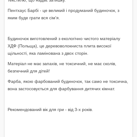
текстилю, що надає затишку.
Пентхаус Барбі - це великий і продуманий будиночок, з
яким буде грати вся сім'я.
Будиночок виготовлений з екологічно чистого матеріалу
ХДФ (Польща), це деревоволокниста плита високої
щільності, яка ламінована з двох сторін.
Матеріал не має запахів, не токсичний, не має сколів,
безпечний для дітей!
Фарба, якою фарбований будиночок, так само не токсична,
вона застосовується для фарбування дитячих кімнат.
Рекомендований вік для гри - від 3-х років.