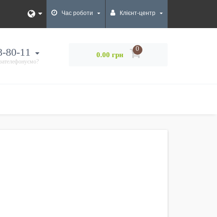
Час роботи
Клієнт-центр
0
8-80-11
0.00 грн
 зателефонуємо?